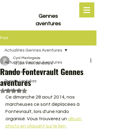
Gennes
aventures
Post
Actualités Gennes Aventures
Cyril Merlingeas
Actualités Gennes Aventures
12 juin
1 min de lecture
Rando Fontevrault Gennes
Événements
aventures
Presse / médias
Archives
Noté NaN étoiles sur 5.
Ce dimanche 28 aout 2014, nos 
marcheuses ce sont déplacées à 
Fontevrault, lors d'une rando 
organisé. Vous trouverez un 
album 
photo en cliquant sur le lien.