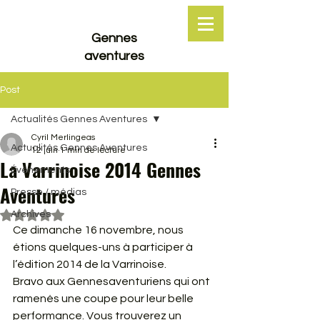
Gennes
aventures
Post
Actualités Gennes Aventures
Cyril Merlingeas
Actualités Gennes Aventures
12 juin
1 min de lecture
La Varrinoise 2014 Gennes
Événements
Aventures
Presse / médias
Archives
Noté NaN étoiles sur 5.
Ce dimanche 16 novembre, nous 
étions quelques-uns à participer à 
l’édition 2014 de la Varrinoise.
Bravo aux Gennesaventuriens qui ont 
ramenés une coupe pour leur belle 
performance. Vous trouverez un 