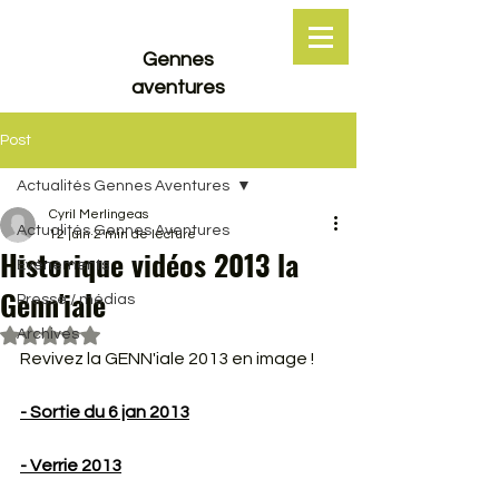
Gennes
aventures
Post
Actualités Gennes Aventures
Cyril Merlingeas
Actualités Gennes Aventures
12 juin
2 min de lecture
Historique vidéos 2013 la
Événements
Genn'iale
Presse / médias
Archives
Noté NaN étoiles sur 5.
Revivez la GENN'iale 2013 en image !
- Sortie du 6 jan 2013
- Verrie 2013