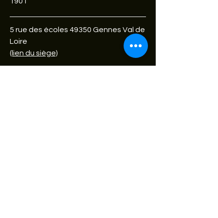
1901
5 rue des écoles 49350 Gennes Val de
Loire
(lien du siège)
Téléphone :
06 63 34 55 28
Gennes-aventures.fr