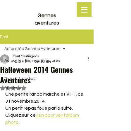
Gennes
aventures
Post
Actualités Gennes Aventures
Cyril Merlingeas
Actualités Gennes Aventures
12 juin
1 min de lecture
Halloween 2014 Gennes
Événements
Aventures
Presse / médias
Archives
Noté NaN étoiles sur 5.
Une petite rando marche et VTT, ce 
31 novembre 2014.
Un petit repas foué par la suite. 
Cliquez sur  ce
 lien pour voir l'album 
photo
.