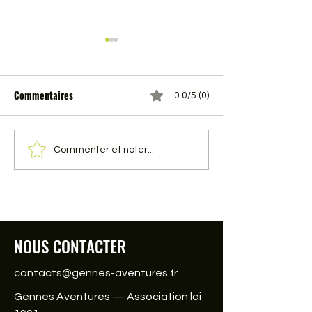
Commentaires
0.0/5 (0)
16 fevrier 2014 VTT Gennes
Dimanche 23 fevr
Commenter et noter...
Aventures
VTT Gennes Avent
NOUS CONTACTER
contacts@gennes-aventures.fr
Gennes Aventures — Association loi