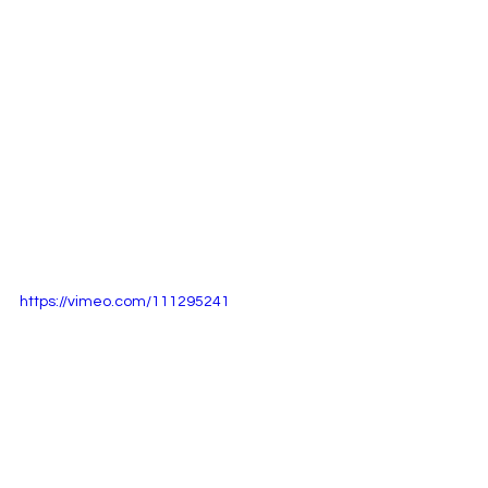
https://vimeo.com/111295241