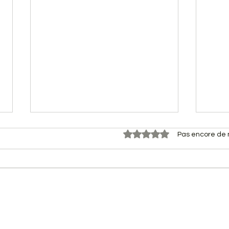
Noté 0 étoile sur 5.
Pas encore de 
16 fevrier 2014 VTT Gennes
Diman
Aventures
Genn