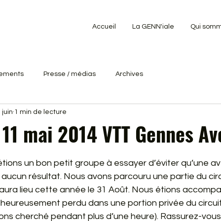
Accueil
La GENN'iale
Qui somm
ements
Presse / médias
Archives
 juin
1 min de lecture
11 mai 2014 VTT Gennes Av
ur 5.
tions un bon petit groupe à essayer d’éviter qu’une av
ucun résultat. Nous avons parcouru une partie du circu
 aura lieu cette année le 31 Août. Nous étions accomp
lheureusement perdu dans une portion privée du circuit,
ons cherché pendant plus d’une heure). Rassurez-vous, il