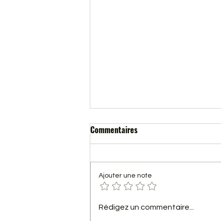
Commentaires
Ajouter une note
Fête du vélo 2015 Gennes
Rédigez un commentaire...
Aventures