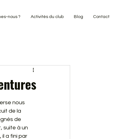
es-nous ?
Activités du club
Blog
Contact
entures
erse nous 
it de la 
agnés de 
 suite à un 
 a fini par 