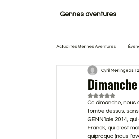
Gennes aventures
Actualités Gennes Aventures
Évén
Cyril Merlingeas
12
Dimanche 
Noté NaN étoiles s
Ce dimanche, nous é
tombe dessus, sans a
GENN’iale 2014, qui
Franck, qui c’est ma
quiproquo (nous l’av