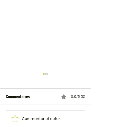
Commentaires
0.0/5 (0)
16 fevrier 2014 VTT Gennes
Dimanche 23 fevr
Commenter et noter...