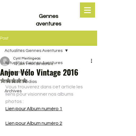
Gennes
aventures
Post
Actualités Gennes Aventures
Cyril Merlingeas
Actualités Gennes Aventures
12 juin
1 min de lecture
Anjou Vélo Vintage 2016
Événements
Noté NaN étoiles sur 5.
Presse / médias
Vous trouverez dans cet article les 
Archives
liens pour visionner nos albums 
photos :
Lien pour Album numéro 1
Lien pour Album numéro 2