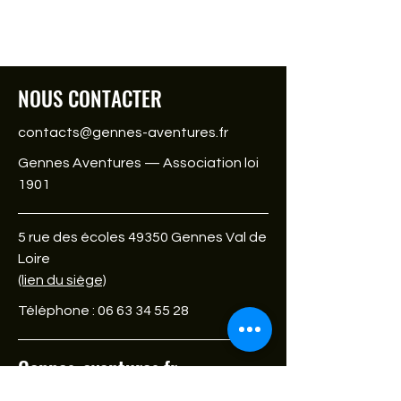
Aventures
VTT Gennes Avent
NOUS CONTACTER
contacts@gennes-aventures.fr
Gennes Aventures — Association loi
1901
5 rue des écoles 49350 Gennes Val de
Loire
(lien du siège)
Téléphone :
06 63 34 55 28
Gennes-aventures.fr