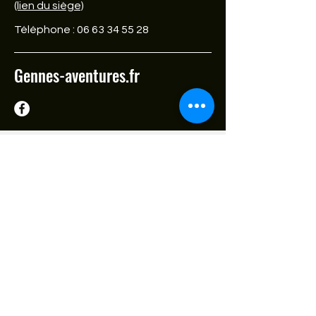
(lien du siège)
Téléphone :
06 63 34 55 28
Gennes-aventures.fr
La GENN'iale